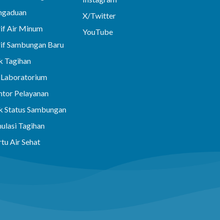
ngaduan
X/Twitter
if Air Minum
YouTube
rif Sambungan Baru
k Tagihan
i Laboratorium
ntor Pelayanan
k Status Sambungan
ulasi Tagihan
tu Air Sehat