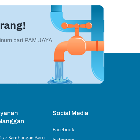
rang!
inum dari PAM JAYA.
ayanan
Social Media
langgan
Facebook
ftar Sambungan Baru
Instagram