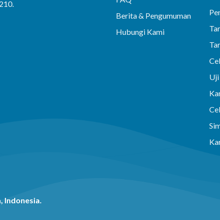
0210.
Pe
Berita & Pengumuman
Tar
Hubungi Kami
Ta
Ce
Uj
Ka
Ce
Sim
Kar
, Indonesia.